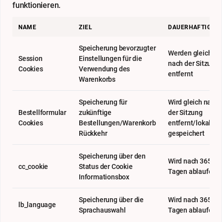
funktionieren.
NAME
ZIEL
DAUERHAFTIGKEI
Speicherung bevorzugter
Werden gleich
Session
Einstellungen für die
nach der Sitzung
Cookies
Verwendung des
entfernt
Warenkorbs
Speicherung für
Wird gleich nach
Bestellformular
zukünftige
der Sitzung
Cookies
Bestellungen/Warenkorb
entfernt/lokal
Rückkehr
gespeichert
Speicherung über den
Wird nach 365
cc_cookie
Status der Cookie
Tagen ablaufen
Informationsbox
Speicherung über die
Wird nach 365
lb_language
Sprachauswahl
Tagen ablaufen