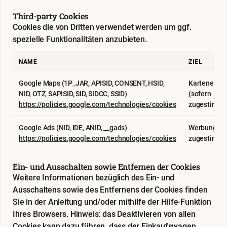
Third-party Cookies
Cookies die von Dritten verwendet werden um ggf.
spezielle Funktionalitäten anzubieten.
NAME
ZIEL
Google Maps (1P_JAR, APISID, CONSENT, HSID,
Karteneinb
NID, OTZ, SAPISID, SID, SIDCC, SSID)
(sofern
https://policies.google.com/technologies/cookies
zugestimmt
Google Ads (NID, IDE, ANID, __gads)
Werbung (so
https://policies.google.com/technologies/cookies
zugestimmt
Ein- und Ausschalten sowie Entfernen der Cookies
Weitere Informationen bezüglich des Ein- und
Ausschaltens sowie des Entfernens der Cookies finden
Sie in der Anleitung und/oder mithilfe der Hilfe-Funktion
Ihres Browsers. Hinweis: das Deaktivieren von allen
Cookies kann dazu führen, dass der Einkaufswagen